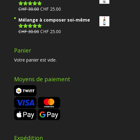
Le
Le
CHF
30.00
CHF
25.00
Note
5.00
sur 5
prix
prix
Mélange à composer soi-même
initial
actuel
était :
est :
Le
Le
CHF
30.00
CHF
25.00
Note
4.80
sur 5
CHF 30.00.
CHF 25.00.
prix
prix
initial
actuel
Panier
était :
est :
CHF 30.00.
CHF 25.00.
Votre panier est vide.
Moyens de paiement
Expédition