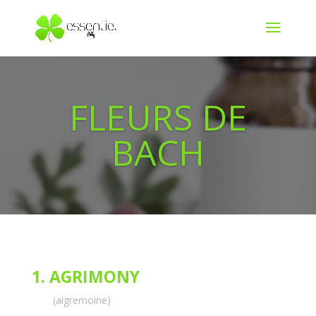
FLEURS DE
BACH
1. AGRIMONY
(aigremoine)