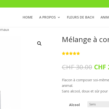
HOME
A PROPOS
FLEURS DE BACH
ANI
nimaux
Mélange à co
Noté
5.00
sur 5
Le
CHF
30.00
CHF
basé sur
notations
prix
client
initia
Flacon à composer soi-même a
était 
animal.
CHF 
Sans alcool, doux et sûr pour
Alcool