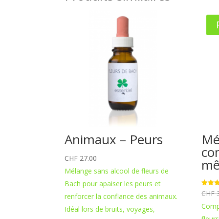
Animaux – Peurs
Mé
co
CHF
27.00
m
Mélange sans alcool de fleurs de
Bach pour apaiser les peurs et
Note
CHF
3
renforcer la confiance des animaux.
4.80
sur 5
Comp
Idéal lors de bruits, voyages,
fleur