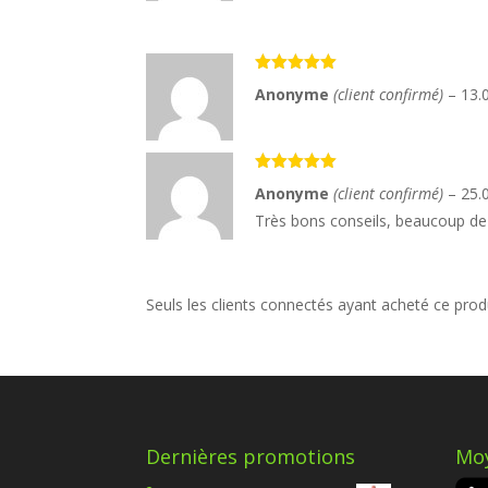
Note
5
sur
Anonyme
(client confirmé)
–
13.
5
Note
5
sur
Anonyme
(client confirmé)
–
25.
5
Très bons conseils, beaucoup de b
Seuls les clients connectés ayant acheté ce produi
Dernières promotions
Moy