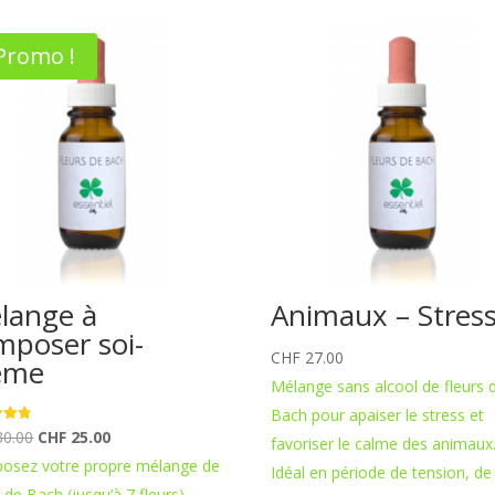
Promo !
lange à
Animaux – Stres
mposer soi-
CHF
27.00
ême
Mélange sans alcool de fleurs 
Bach pour apaiser le stress et
Le
Le
0.00
CHF
25.00
favoriser le calme des animaux
prix
prix
osez votre propre mélange de
Idéal en période de tension, de 
initial
actuel
s de Bach (jusqu’à 7 fleurs)