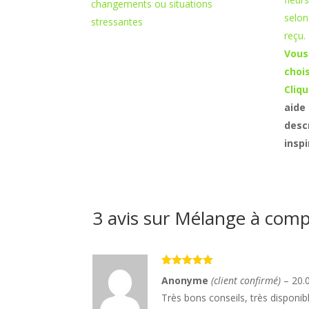
changements ou situations
selon
stressantes
reçu.
Vous
chois
Cliqu
aide
descr
insp
3 avis sur
Mélange à comp
Note
5
sur
Anonyme
(client confirmé)
–
20.
5
Très bons conseils, très disponib