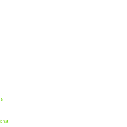
s
de
.
bruit