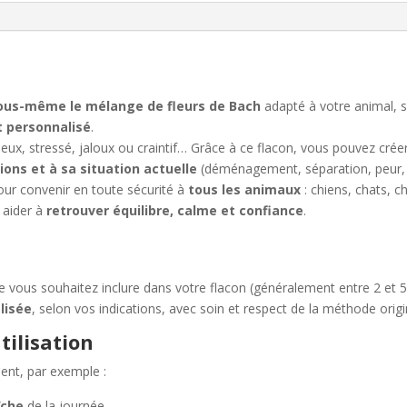
n
a
t
i
v
us-même le mélange de fleurs de Bach
adapté à votre animal, 
e
personnalisé
.
:
ieux, stressé, jaloux ou craintif… Grâce à ce flacon, vous pouvez cré
ons et à sa situation actuelle
(déménagement, séparation, peur, a
our convenir en toute sécurité à
tous les animaux
: chiens, chats, c
 aider à
retrouver équilibre, calme et confiance
.
 vous souhaitez inclure dans votre flacon (généralement entre 2 et 5
lisée
, selon vos indications, avec soin et respect de la méthode orig
tilisation
ent, par exemple :
îche
de la journée