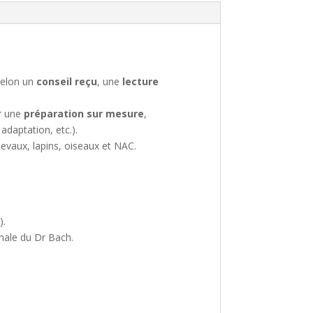
selon un
conseil reçu
, une
lecture
er une
préparation sur mesure
,
daptation, etc.).
hevaux, lapins, oiseaux et NAC.
).
inale du Dr Bach.