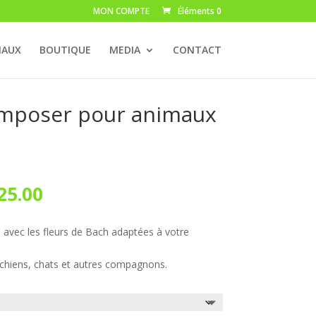
MON COMPTE
Éléments 0
MAUX
BOUTIQUE
MEDIA
CONTACT
mposer pour animaux
Le
25.00
prix
l
actuel
vec les fleurs de Bach adaptées à votre
:
est :
30.00.
CHF 25.00.
 chiens, chats et autres compagnons.