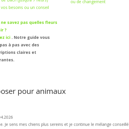
ou de changement
était :
est :
 vos besoins ou un conseil
CHF 30.00.
CHF 25.00.
 ne savez pas quelles fleurs
ir ?
ez ici
. Notre guide vous
 pas à pas avec des
iptions claires et
irantes.
oser pour animaux
04.2026
le. Je sens mes chiens plus sereins et je continue le mélange conseillé