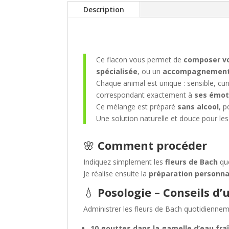
Description
Ce flacon vous permet de
composer vo
spécialisée
, ou un
accompagnement 
Chaque animal est unique : sensible, cur
correspondant exactement à
ses émoti
Ce mélange est préparé
sans alcool
, p
Une solution naturelle et douce pour les
🌸
Comment procéder
Indiquez simplement les
fleurs de Bach
que
Je réalise ensuite la
préparation personna
💧
Posologie – Conseils d’u
Administrer les fleurs de Bach quotidiennem
10 gouttes dans la gamelle d’eau fra