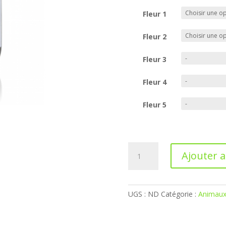
Fleur 1
Fleur 2
Fleur 3
Fleur 4
Fleur 5
quantité
Ajouter 
de
Mélange
A
à
l
composer
UGS :
ND
Catégorie :
Animau
t
pour
e
animaux
r